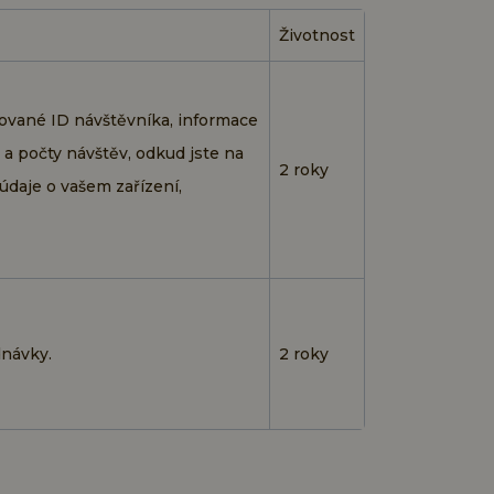
Životnost
ované ID návštěvníka, informace
y a počty návštěv, odkud jste na
2 roky
 údaje o vašem zařízení,
návky.
2 roky