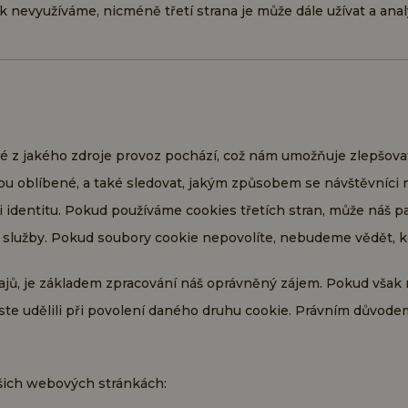
k nevyužíváme, nicméně třetí strana je může dále užívat a anal
ké z jakého zdroje provoz pochází, což nám umožňuje zlepšova
jsou oblíbené, a také sledovat, jakým způsobem se návštěvníc
dentitu. Pokud používáme cookies třetích stran, může náš part
h služby. Pokud soubory cookie nepovolíte, nebudeme vědět, kdy
jů, je základem zpracování náš oprávněný zájem. Pokud však m
jste udělili při povolení daného druhu cookie. Právním důvode
ašich webových stránkách: