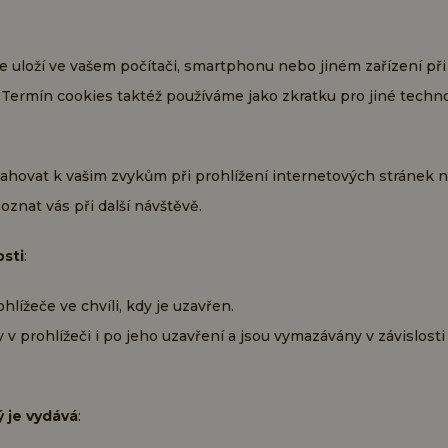
se uloží ve vašem počítači, smartphonu nebo jiném zařízení př
. Termín cookies taktéž používáme jako zkratku pro jiné techno
tahovat k vašim zvykům při prohlížení internetových stránek 
znat vás při další návštěvě.
osti
:
lížeče ve chvíli, kdy je uzavřen.
v prohlížeči i po jeho uzavření a jsou vymazávány v závislosti 
ý je vydává
: