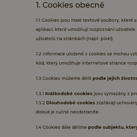
1. Cookies obecně
1.1 Cookies jsou malé textové soubory, které 
aplikací, které umožňují rozpoznání uživatele
uživatelů na stránkách (např. pixel).
1.2 Informace uložené v cookies se mohou vz
kód, který umožňuje internetové stránce rozpo
1.3 Cookies můžeme dělit
podle jejich životn
1.3.1
Krátkodobé cookies
jsou vymazány z proh
1.3.2
Dlouhodobé cookies
zůstávají uchovány 
dokud je ručně neodstraníte.
1.4 Cookies dále dělíme
podle subjektu, kter