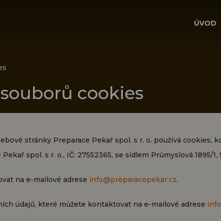
ÚVOD
es
 souborů cookies
bové stránky Preparace Pekař spol. s r. o.
používá cookies, k
kař spol. s r. o., IČ: 27552365, se sídlem Průmyslová 1895/1, 
vat na e-mailové adrese
info@preparacepekar.cz
.
ích údajů, které můžete kontaktovat na e-mailové adrese
inf