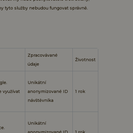
ny tyto služby nebudou fungovat správně.
Zpracovávané
Životnost
údaje
gle.
Unikátní
e využívat
anonymizované ID
1 rok
návštěvníka
Unikátní
ce.
anonymizované ID
1 rok