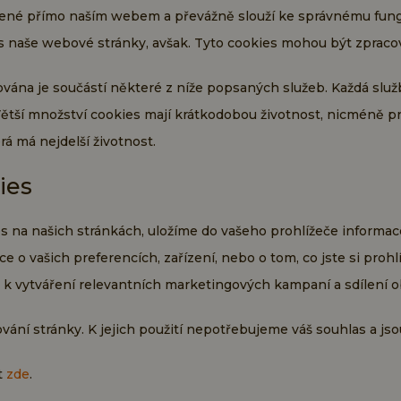
řené přímo naším webem a převážně slouží ke správnému fun
 naše webové stránky, avšak. Tyto cookies mohou být zpracová
ódována je součástí některé z níže popsaných služeb. Každá sl
ětší množství cookies mají krátkodobou životnost, nicméně pr
erá má nejdelší životnost.
ies
 na našich stránkách, uložíme do vašeho prohlížeče informace 
 o vašich preferencích, zařízení, nebo o tom, co jste si prohl
 k vytváření relevantních marketingových kampaní a sdílení ob
ání stránky. K jejich použití nepotřebujeme váš souhlas a jsou
t
zde
.