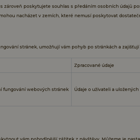
es zároveň poskytujete souhlas s předáním osobních údajů pos
e mohou nacházet v zemích, které nemusí poskytovat dostate
ungování stránek, umožňují vám pohyb po stránkách a zajišťuj
Zpracované údaje
ní fungování webových stránek
Údaje o uživateli a uloženýc
skytnout vám pohodlnější zážitek z návštěvy. Můžeme je nasta