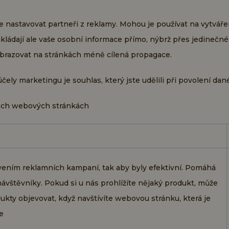
e nastavovat partneři z reklamy. Mohou je používat na vytváře
kládají ale vaše osobní informace přímo, nýbrž přes jedinečné
obrazovat na stránkách méně cílená propagace.
ely marketingu je souhlas, který jste udělili při povolení da
šich webových stránkách
ením reklamních kampaní, tak aby byly efektivní. Pomáhá
ávštěvníky. Pokud si u nás prohlížíte nějaký produkt, může
kty objevovat, když navštívíte webovou stránku, která je
e