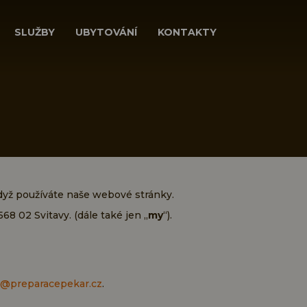
SLUŽBY
UBYTOVÁNÍ
KONTAKTY
dyž používáte naše webové stránky.
568 02 Svitavy
.
(dále také jen „
my
“).
o@preparacepekar.cz
.