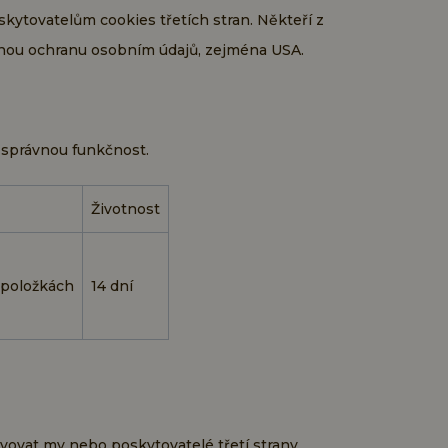
kytovatelům cookies třetích stran. Někteří z
čnou ochranu osobním údajů, zejména USA.
í správnou funkčnost.
Životnost
h položkách
14 dní
vovat my nebo poskytovatelé třetí strany,