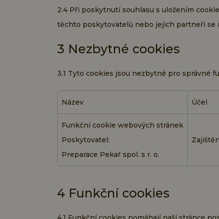
2.4 Při poskytnutí souhlasu s uložením cooki
těchto poskytovatelů nebo jejich partneři s
3 Nezbytné cookies
3.1 Tyto cookies jsou nezbytné pro správné f
Název
Účel
Funkční cookie webových stránek
Poskytovatel:
Zajiště
Preparace Pekař spol. s r. o.
4 Funkční cookies
4.1 Funkční cookies pomáhají naší stránce po